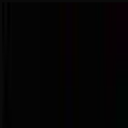
Odcinki
O Wahaniu
Linki