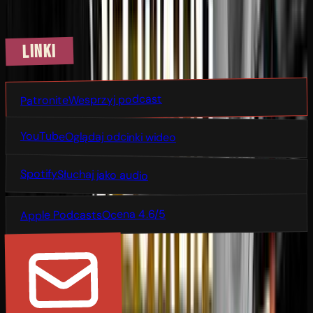
LINKI
Wesprzyj podcast
Patronite
YouTube
Oglądaj odcinki wideo
Spotify
Słuchaj jako audio
Ocena 4.6/5
Apple Podcasts