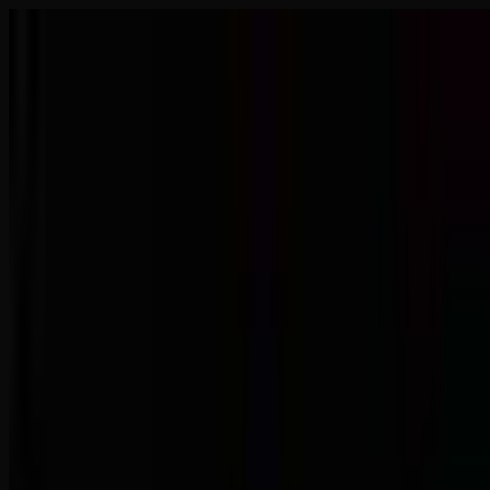
Odcinki
O Wahaniu
Linki