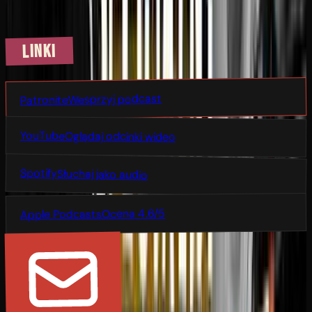
LINKI
Wesprzyj podcast
Patronite
YouTube
Oglądaj odcinki wideo
Spotify
Słuchaj jako audio
Ocena 4.6/5
Apple Podcasts