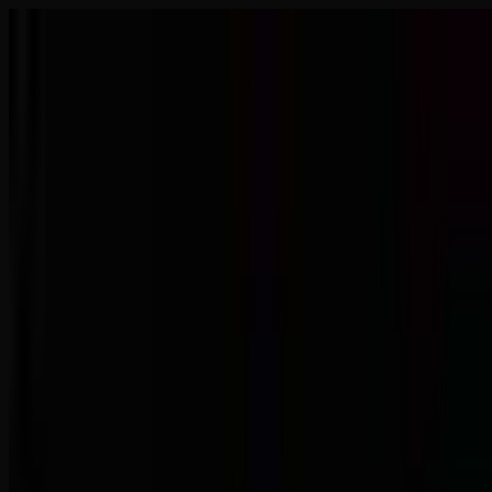
Odcinki
O Wahaniu
Linki