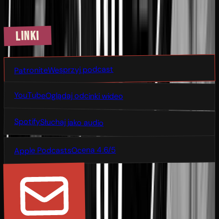
LINKI
Wesprzyj podcast
Patronite
YouTube
Oglądaj odcinki wideo
Spotify
Słuchaj jako audio
Ocena 4.6/5
Apple Podcasts